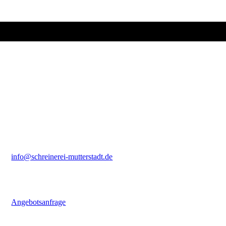
Schreiner-Meisterbetrieb
Inh. Christian Krüger
Hillensheimer-Hof 1a
67112 Mutterstadt
Kontakt
Telefon: +49 6234 6703
Fax:
+49 6234 600571
info@schreinerei-mutterstadt.d
e
Ihre Anfrage
Schicken Sie uns noch heute Ihre individuelle Anfrage.
Angebotsanfrage