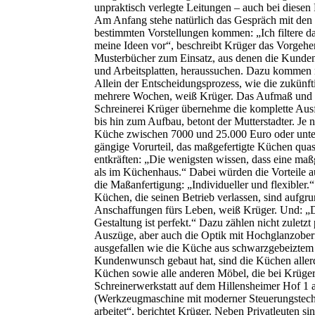
unpraktisch verlegte Leitungen – auch bei diese
Am Anfang stehe natürlich das Gespräch mit den Ku
bestimmten Vorstellungen kommen: „Ich filtere d
meine Ideen vor“, beschreibt Krüger das Vorgeh
Musterbücher zum Einsatz, aus denen die Kunden
und Arbeitsplatten, heraussuchen. Dazu kommen no
Allein der Entscheidungsprozess, wie die zukünft
mehrere Wochen, weiß Krüger. Das Aufmaß und e
Schreinerei Krüger übernehme die komplette Aus
bis hin zum Aufbau, betont der Mutterstadter. J
Küche zwischen 7000 und 25.000 Euro oder unte
gängige Vorurteil, das maßgefertigte Küchen quas
entkräften: „Die wenigsten wissen, dass eine maßg
als im Küchenhaus.“ Dabei würden die Vorteile a
die Maßanfertigung: „Individueller und flexibler.“
Küchen, die seinen Betrieb verlassen, sind aufgru
Anschaffungen fürs Leben, weiß Krüger. Und: „D
Gestaltung ist perfekt.“ Dazu zählen nicht zuletz
Auszüge, aber auch die Optik mit Hochglanzober
ausgefallen wie die Küche aus schwarzgebeiztem
Kundenwunsch gebaut hat, sind die Küchen allerd
Küchen sowie alle anderen Möbel, die bei Krüger
Schreinerwerkstatt auf dem Hillensheimer Hof 1
(Werkzeugmaschine mit moderner Steuerungstechn
arbeitet“, berichtet Krüger. Neben Privatleuten s