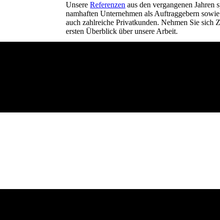
Unsere
Referenzen
aus den vergangenen Jahren s
namhaften Unternehmen als Auftraggebern sowie G
auch zahlreiche Privatkunden. Nehmen Sie sich Ze
ersten Überblick über unsere Arbeit.
Wir freuen uns über Ihr Interesse!
Schreiner-Meisterbetrieb
Inh. Christian Krüger
Hillensheimer-Hof 1a
67112 Mutterstadt