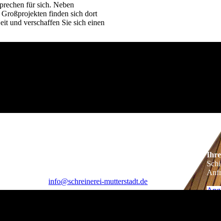
prechen für sich. Neben
roß­projekten finden sich dort
it und verschaffen Sie sich einen
Kontakt
Ihr
Telefon: +49 6234 6703
Schi
Fax:
+49 6234 600571
Anfr
info@schreinerei-mutterstadt.d
e
Ang