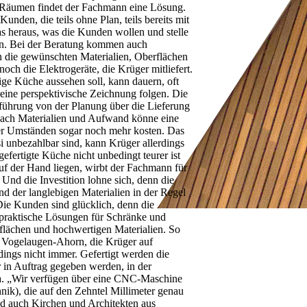
n Räumen findet der Fachmann eine Lösung.
nden, die teils ohne Plan, teils bereits mit
as heraus, was die Kunden wollen und stelle
en. Bei der Beratung kommen auch
 die gewünschten Materialien, Oberflächen
ch die Elektrogeräte, die Krüger mitliefert.
ige Küche aussehen soll, kann dauern, oft
ine perspektivische Zeichnung folgen. Die
führung von der Planung über die Lieferung
e nach Materialien und Aufwand könne eine
r Umständen sogar noch mehr kosten. Das
i unbezahlbar sind, kann Krüger allerdings
efertigte Küche nicht unbedingt teurer ist
uf der Hand liegen, wirbt der Fachmann für
 Und die Investition lohne sich, denn die
nd der langlebigen Materialien in der Regel
ie Kunden sind glücklich, denn die
t praktische Lösungen für Schränke und
flächen und hochwertigen Materialien. So
 Vogelaugen-Ahorn, die Krüger auf
ings nicht immer. Gefertigt werden die
 in Auftrag gegeben werden, in der
 a. „Wir verfügen über eine CNC-Maschine
ik), die auf den Zehntel Millimeter genau
ind auch Kirchen und Architekten aus