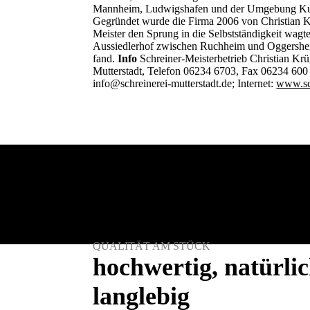
Mannheim, Ludwigshafen und der Umgebung Kund
Gegründet wurde die Firma 2006 von Christian Kr
Meister den Sprung in die Selbstständigkeit wagt
Aussiedlerhof zwischen Ruchheim und Oggershei
fand.
Info
Schreiner-Meisterbetrieb Christian Kr
Mutterstadt, Telefon 06234 6703, Fax 06234 600
info@schreinerei-mutterstadt.de; Internet:
www.sch
QUALITÄT AM STÜCK
hoch­wertig, natür­l
lang­lebig