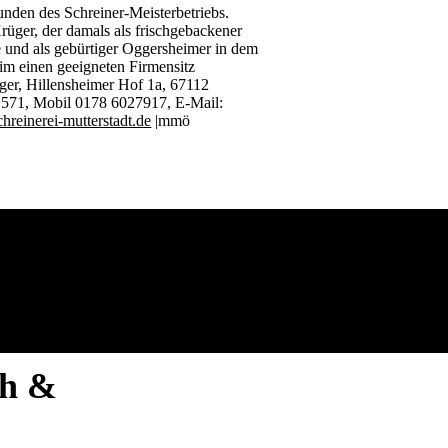
en des Schreiner-Meisterbetriebs.
üger, der damals als frischgebackener
e und als gebürtiger Oggersheimer in dem
m einen geeigneten Firmensitz
üger, Hillensheimer Hof 1a, 67112
 571, Mobil 0178 6027917, E-Mail:
reinerei-mutterstadt.de
|mmö
ich &