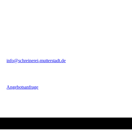
Schreiner-Meisterbetrieb
Inh. Christian Krüger
Hillensheimer-Hof 1a
67112 Mutterstadt
Kontakt
Telefon: +49 6234 6703
Fax:
+49 6234 600571
info@schreinerei-mutterstadt.d
e
Ihre Anfrage
Schicken Sie uns noch heute Ihre individuelle Anfrage.
Angebotsanfrage