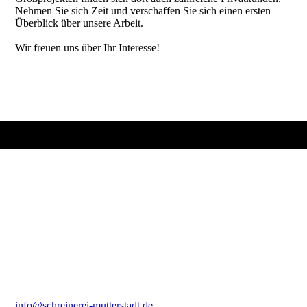
Nehmen Sie sich Zeit und verschaffen Sie sich einen ersten
Überblick über unsere Arbeit.
Wir freuen uns über Ihr Interesse!
Schreiner-Meisterbetrieb
Inh. Christian Krüger
Hillensheimer-Hof 1a
67112 Mutterstadt
Kontakt
Telefon: +49 6234 6703
Fax:
+49 6234 600571
info@schreinerei-mutterstadt.d
e